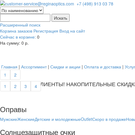
Расширенный поиск
Корзина заказов
Регистрация
Вход на сайт
Сейчас в корзине:
0
На сумму:
0 р.
Главная
|
Ассортимент
|
Скидки и акции
|
Оплата и доставка
|
Услу
далее...
далее...
1
2
УВАЖАЕМЫЕ КЛИЕНТЫ! НАКОПИТЕЛЬНЫЕ СКИДК
УВАЖАЕМЫЕ КЛИЕНТЫ! СКИДКИ ПО КАРТАМ ЛО
1
2
3
4
Оправы
Мужские
Женские
Детские и молодежные
Outlet
Скоро в продаже
Нов
Солнцезащитные очки