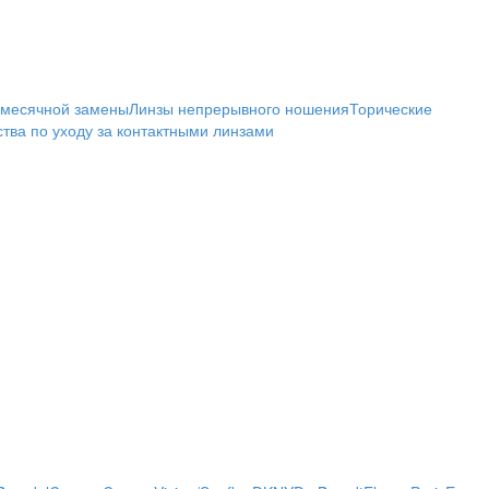
емесячной замены
Линзы непрерывного ношения
Торические
тва по уходу за контактными линзами