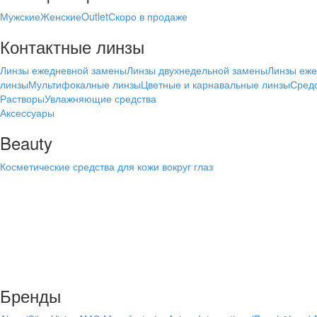
Мужские
Женские
Outlet
Скоро в продаже
Контактные линзы
Линзы ежедневной замены
Линзы двухнедельной замены
Линзы еж
линзы
Мультифокалные линзы
Цветные и карнавальные линзы
Средс
Растворы
Увлажняющие средства
Аксессуары
Beauty
Косметические средства для кожи вокруг глаз
Бренды